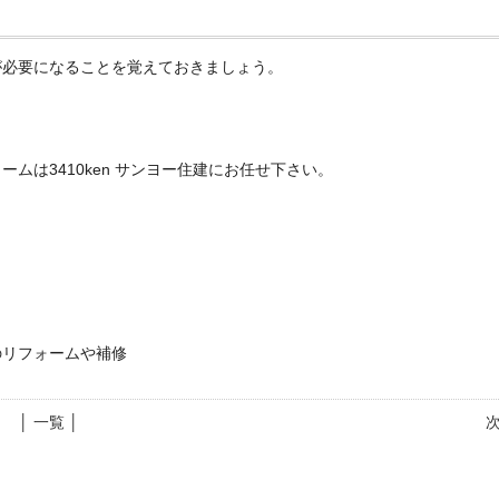
が必要になることを覚えておきましょう。
ムは3410ken サンヨー住建にお任せ下さい。
のリフォームや補修
│ 一覧 │