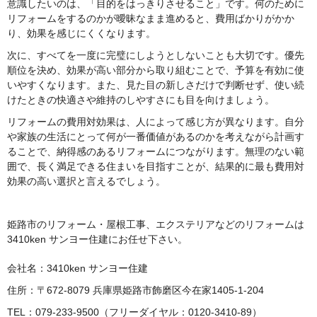
意識したいのは、「目的をはっきりさせること」です。何のために
リフォームをするのかが曖昧なまま進めると、費用ばかりがかか
り、効果を感じにくくなります。
次に、すべてを一度に完璧にしようとしないことも大切です。優先
順位を決め、効果が高い部分から取り組むことで、予算を有効に使
いやすくなります。また、見た目の新しさだけで判断せず、使い続
けたときの快適さや維持のしやすさにも目を向けましょう。
リフォームの費用対効果は、人によって感じ方が異なります。自分
や家族の生活にとって何が一番価値があるのかを考えながら計画す
ることで、納得感のあるリフォームにつながります。無理のない範
囲で、長く満足できる住まいを目指すことが、結果的に最も費用対
効果の高い選択と言えるでしょう。
姫路市のリフォーム・屋根工事、エクステリアなどのリフォームは
3410ken サンヨー住建にお任せ下さい。
会社名：3410ken サンヨー住建
住所：〒672-8079 兵庫県姫路市飾磨区今在家1405-1-204
TEL：079-233-9500（フリーダイヤル：0120-3410-89）