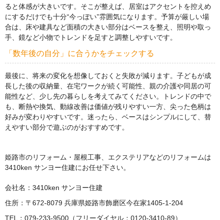
ると体感が大きいです。そこが整えば、居室はアクセントを控えめ
にするだけでも十分“今っぽい”雰囲気になります。予算が厳しい場
合は、床や建具など面積の大きい部分はベースを整え、照明や取っ
手、鏡など小物でトレンドを足すと調整しやすいです。
「数年後の自分」に合うかをチェックする
最後に、将来の変化を想像しておくと失敗が減ります。子どもが成
長した後の収納量、在宅ワークが続く可能性、親の介護や同居の可
能性など、少し先の暮らしを考えてみてください。トレンドの中で
も、断熱や換気、動線改善は価値が残りやすい一方、尖った色柄は
好みが変わりやすいです。迷ったら、ベースはシンプルにして、替
えやすい部分で遊ぶのがおすすめです。
姫路市のリフォーム・屋根工事、エクステリアなどのリフォームは
3410ken サンヨー住建にお任せ下さい。
会社名：3410ken サンヨー住建
住所：〒672-8079 兵庫県姫路市飾磨区今在家1405-1-204
TEL：079-233-9500（フリーダイヤル：0120-3410-89）