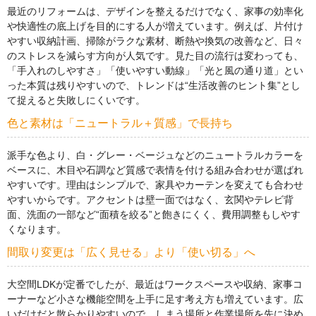
最近のリフォームは、デザインを整えるだけでなく、家事の効率化
や快適性の底上げを目的にする人が増えています。例えば、片付け
やすい収納計画、掃除がラクな素材、断熱や換気の改善など、日々
のストレスを減らす方向が人気です。見た目の流行は変わっても、
「手入れのしやすさ」「使いやすい動線」「光と風の通り道」とい
った本質は残りやすいので、トレンドは“生活改善のヒント集”とし
て捉えると失敗しにくいです。
色と素材は「ニュートラル＋質感」で長持ち
派手な色より、白・グレー・ベージュなどのニュートラルカラーを
ベースに、木目や石調など質感で表情を付ける組み合わせが選ばれ
やすいです。理由はシンプルで、家具やカーテンを変えても合わせ
やすいからです。アクセントは壁一面ではなく、玄関やテレビ背
面、洗面の一部など“面積を絞る”と飽きにくく、費用調整もしやす
くなります。
間取り変更は「広く見せる」より「使い切る」へ
大空間LDKが定番でしたが、最近はワークスペースや収納、家事コ
ーナーなど小さな機能空間を上手に足す考え方も増えています。広
いだけだと散らかりやすいので、しまう場所と作業場所を先に決め