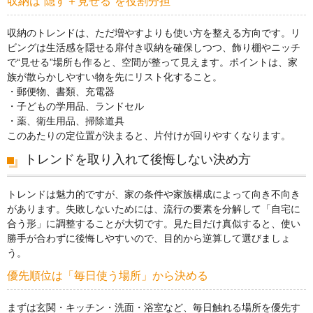
収納は“隠す＋見せる”を役割分担
収納のトレンドは、ただ増やすよりも使い方を整える方向です。リ
ビングは生活感を隠せる扉付き収納を確保しつつ、飾り棚やニッチ
で“見せる”場所も作ると、空間が整って見えます。ポイントは、家
族が散らかしやすい物を先にリスト化すること。
・郵便物、書類、充電器
・子どもの学用品、ランドセル
・薬、衛生用品、掃除道具
このあたりの定位置が決まると、片付けが回りやすくなります。
トレンドを取り入れて後悔しない決め方
トレンドは魅力的ですが、家の条件や家族構成によって向き不向き
があります。失敗しないためには、流行の要素を分解して「自宅に
合う形」に調整することが大切です。見た目だけ真似すると、使い
勝手が合わずに後悔しやすいので、目的から逆算して選びましょ
う。
優先順位は「毎日使う場所」から決める
まずは玄関・キッチン・洗面・浴室など、毎日触れる場所を優先す