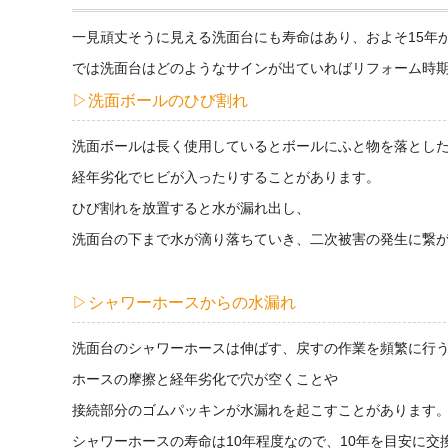
一見頑丈そうに見える洗面台にも寿命はあり、およそ15年
では洗面台はどのようなサインが出ていればリフォーム時
▷洗面ボールのひび割れ
洗面ボールは長く使用しているとボールにふと物を落とし
経年劣化でヒビが入ったりすることがあります。
ひび割れを放置すると水が漏れ出し、
洗面台の下まで水が滴り落ちていき、二次被害の発生に繋
▷シャワーホースからの水漏れ
洗面台のシャワーホースは伸ばす、戻すの作業を頻繁に行
ホースの摩擦と経年劣化で穴が空くことや
接続部分のゴムパッキンが水漏れを起こすことがあります
シャワーホースの寿命は10年程度なので、10年を目安に交