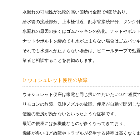
水漏れの可能性が比較的高い箇所は全部で4箇所あり、
給水管の接続部分、止水栓付近、配水管接続部分、タンク
水漏れの原因の多くはゴムパッキンの劣化、ナットやボル
ナットやボルトを締めても水が止まらない場合はゴムパッ
それでも水漏れが止まらない場合は、ビニールテープで処
業者と相談することをお勧めします。
▷ウォシュレット便座の故障
ウォシュレット便座は家電と同じ扱いでだいたい10年程度
リモコンの故障、洗浄ノズルの故障、便座が自動で開閉し
便座の暖房が効かないといったような症状です。
最近の便座には多機能なものが多くなってきており、
機能が多いほど故障やトラブルが発生する確率は高くなり