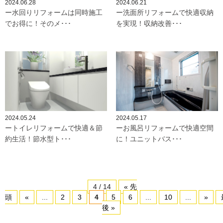
2024.06.28
2024.06.21
ー水回りリフォームは同時施工
ー洗面所リフォームで快適収納
でお得に！そのメ･･･
を実現！収納改善･･･
2024.05.24
2024.05.17
ートイレリフォームで快適＆節
ーお風呂リフォームで快適空間
約生活！節水型ト･･･
に！ユニットバス･･･
4 / 14
« 先
頭
«
...
2
3
4
5
6
...
10
...
»
後 »