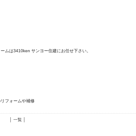
ムは3410ken サンヨー住建にお任せ下さい。
のリフォームや補修
│ 一覧 │